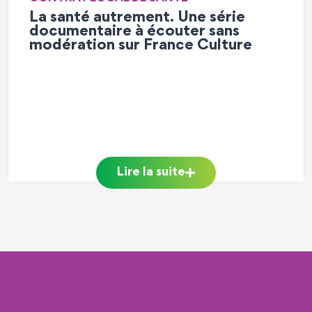
CULTUREL
Plantes et Compagnie – De
nouvelles rencontres autour de
notre patrimoine végétales!
Conférences, tables rondes, ateliers,
promenades commentées …. 8 animations
pour les professionnels, les petits et grands
dans le cadre du Réseau Plantes et
Compagnie!
Lire la suite