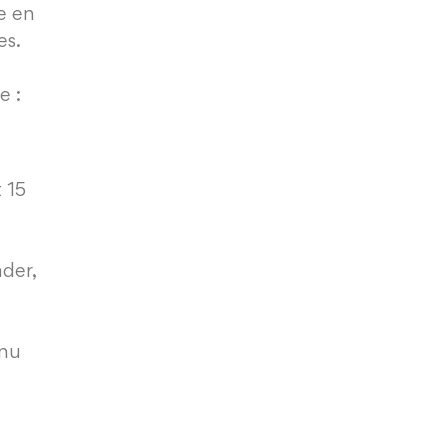
e en
es.
e :
 15
ader,
enu