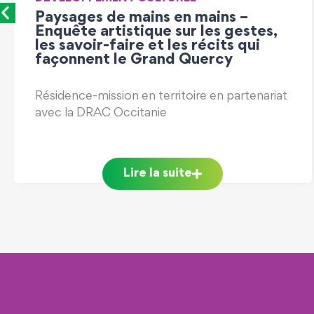
La santé autrement. Une série
documentaire à écouter sans
modération sur France Culture
t
Lire la suite