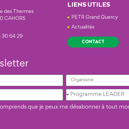
LIENS UTILES
ue des Thermes
PETR Grand Quercy
0 CAHORS
Actualités
 30 64 29
CONTACT
sletter
je comprends que je peux me désabonner à tout m