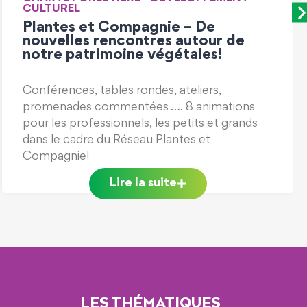
Réunion d’information sur le risque
incendie à destination des élus
Un journée organisée par les Collectivité
Forestières d’Occitanie le jeudi 7 novembre
2024 à Soulomès.
Lire la suite
LES THÉMATIQUES