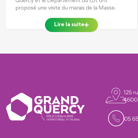
Lire la suite
125 r
4600
05 65