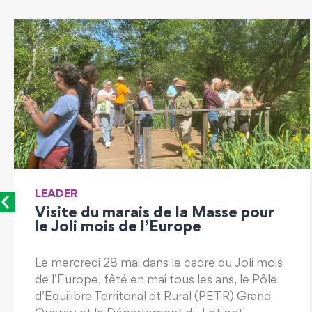
LEADER
LEADER : le budget européen pos
2027 en discussion
s
Les discussions autour du cadre financier
pluriannuel (CFP) de l’Union européenne se
déroulent actuellement.