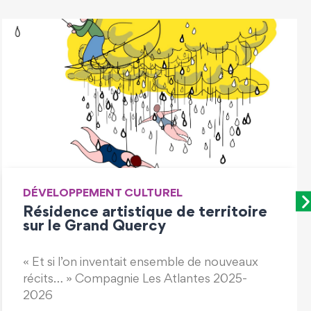
CHARTE FORESTIÈRE
Réunion d’information sur le risque
incendie à destination des élus
Un journée organisée par les Collectivité
Forestières d’Occitanie le jeudi 7 novembre
2024 à Soulomès.