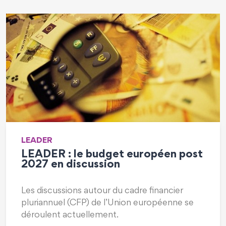
DÉVELOPPEMENT CULTUREL
t
Résidence artistique de territoire
sur le Grand Quercy
« Et si l’on inventait ensemble de nouveaux
récits… » Compagnie Les Atlantes 2025-
2026