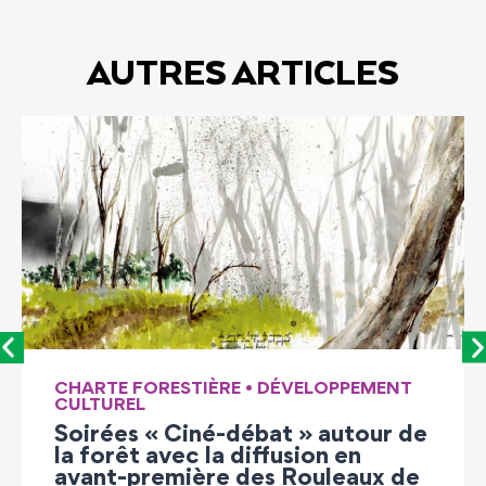
AUTRES ARTICLES
PPEMENT
LEADER
Enquête auprès des vigner
autour de
6 appellations du sud-ouest
 en
l’aune du changement clim
leaux de