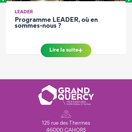
CHARTE FORESTIÈRE
 où en
Les Assises du Bois : t
concertation pour les
orientations forestière
Région Occitanie
Lire la suite
125 rue des Thermes
46000 CAHORS